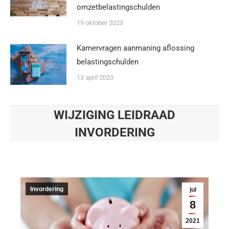
omzetbelastingschulden
19 oktober 2023
Kamervragen aanmaning aflossing
belastingschulden
13 april 2023
WIJZIGING LEIDRAAD
INVORDERING
Je bent hier:
Invordering
jul
8
2021