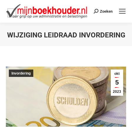
Zoeken
WIJZIGING LEIDRAAD INVORDERING
Je bent hier:
Invordering
okt
5
2023