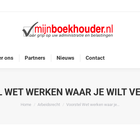
Home
Diensten
Onze doelgroep
Over ons
r ons
Partners
Nieuws
Contact
 WET WERKEN WAAR JE WILT 
Je bent hier:
Home
Arbeidsrecht
Voorstel Wet werken waar je…