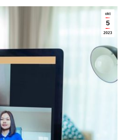
okt
5
2023