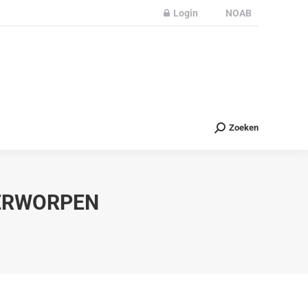
Login
NOAB
Partners
Nieuws
Contact
Zoeken
Zoeken
VERWORPEN