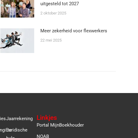
uitgesteld tot 2027
2 oktober 2025
Meer zekerheid voor flexwerkers
22 mei 2025
Linkjes
ies
Jaarrekening
Portal MijnBoekhouder
ngifte
Juridische
NOAB