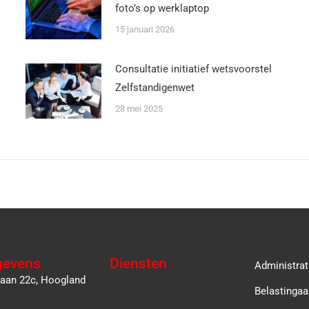
foto’s op werklaptop
15 januari 2026
Consultatie initiatief wetsvoorstel
Zelfstandigenwet
28 mei 2025
gevens
Diensten
Administrat
laan 22c, Hoogland
Belastingaa