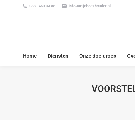
033 - 463 03 88
info@mijnboekhouder.nl
Home
Diensten
Onze doelgroep
Ove
VOORSTEL