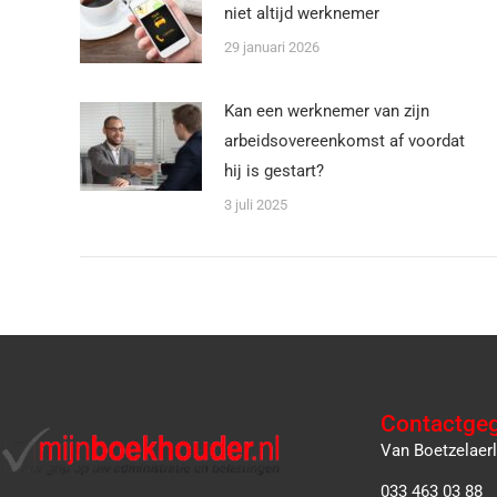
niet altijd werknemer
29 januari 2026
Kan een werknemer van zijn
arbeidsovereenkomst af voordat
hij is gestart?
3 juli 2025
Contactge
Van Boetzelaer
033 463 03 88