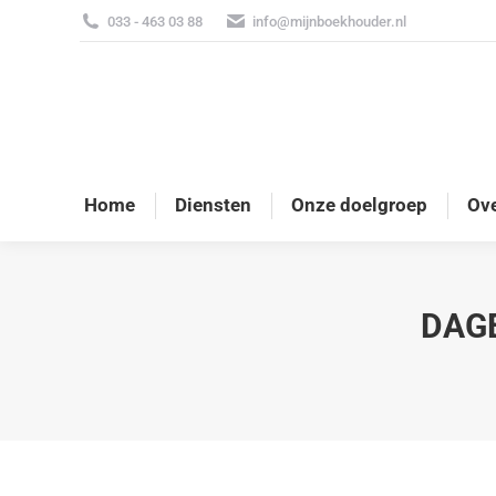
033 - 463 03 88
info@mijnboekhouder.nl
Home
Diensten
Onze doelgroep
Ove
DAG