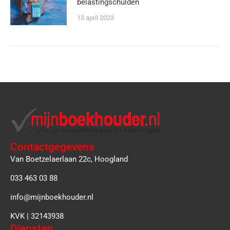
belastingschulden
13 april 2023
Contactgegevens
Van Boetzelaerlaan 22c, Hoogland
033 463 03 88
info@mijnboekhouder.nl
KVK | 32143938
Diensten