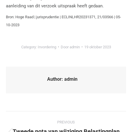
aanleiding van dit verzoek uitspraak heeft gedaan.
Bron: Hoge Raad | jurisprudentie | ECLINLHR20231371, 21/03566 | 05-
10-2023
Category:
Invordering
Door
admin
19 oktober 2023
Author:
admin
PREVIOUS
Tweede nota van wijziging Belastingplan