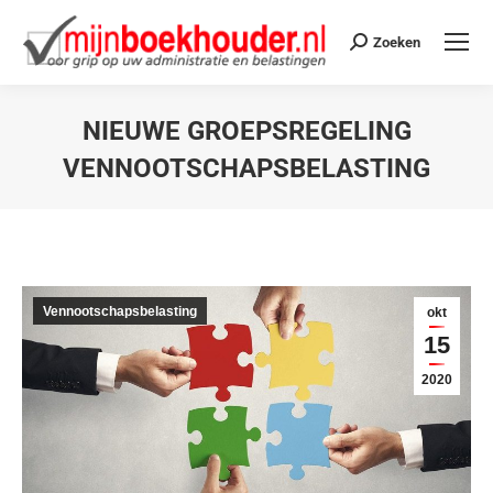
Zoeken
NIEUWE GROEPSREGELING
VENNOOTSCHAPSBELASTING
Je bent hier:
Vennootschapsbelasting
okt
15
2020