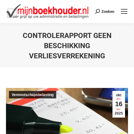
Zoeken
CONTROLERAPPORT GEEN
BESCHIKKING
VERLIESVERREKENING
Je bent hier:
Vennootschapsbelasting
okt
16
2025