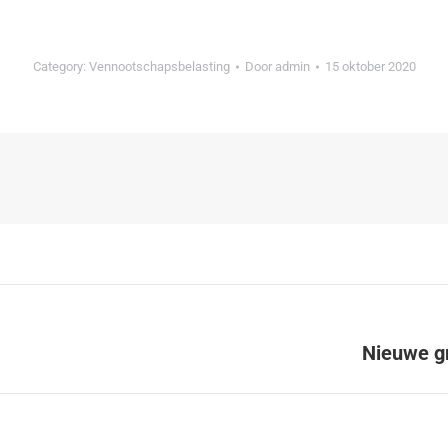
Category:
Vennootschapsbelasting
Door
admin
15 oktober 2020
Nieuwe g