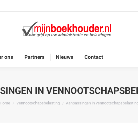
Home
Diensten
Onze doelgroep
Over ons
r ons
Partners
Nieuws
Contact
SINGEN IN VENNOOTSCHAPSBE
Je bent hier:
Home
Vennootschapsbelasting
Aanpassingen in vennootschapsbelastin