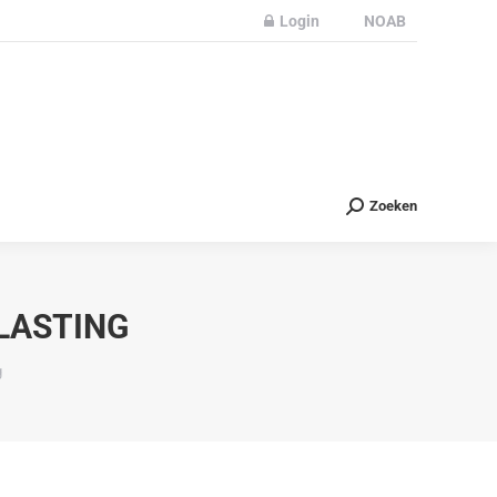
Login
NOAB
Partners
Nieuws
Contact
Zoeken
Zoeken
LASTING
g