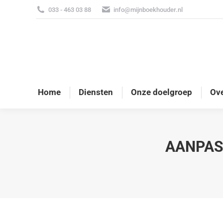
033 - 463 03 88
info@mijnboekhouder.nl
Home
Diensten
Onze doelgroep
Ove
AANPAS