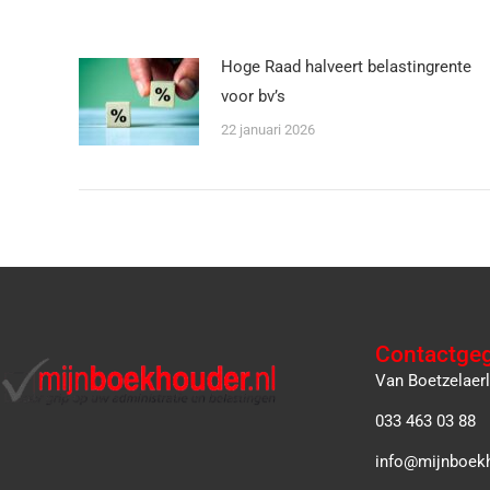
Hoge Raad halveert belastingrente
voor bv’s
22 januari 2026
Contactge
Van Boetzelaer
033 463 03 88
info@mijnboekh