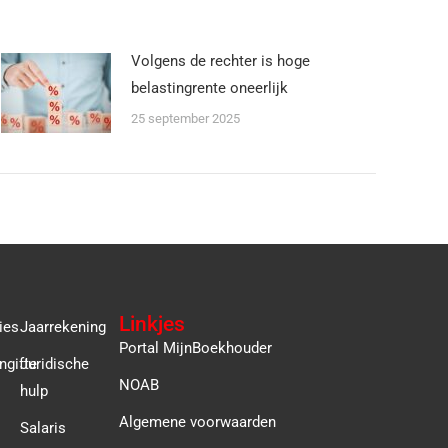
Volgens de rechter is hoge
belastingrente oneerlijk
25 september 2025
Linkjes
ies
Jaarrekening
Portal MijnBoekhouder
ngifte
Juridische
NOAB
hulp
Algemene voorwaarden
Salaris