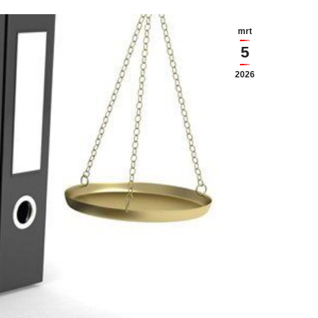
mrt
5
2026