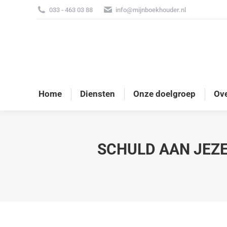
033 - 463 03 88
info@mijnboekhouder.nl
Home
Diensten
Onze doelgroep
Ove
SCHULD AAN JEZE