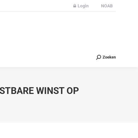
Login
NOAB
Partners
Nieuws
Contact
Zoeken
Zoeken
ASTBARE WINST OP