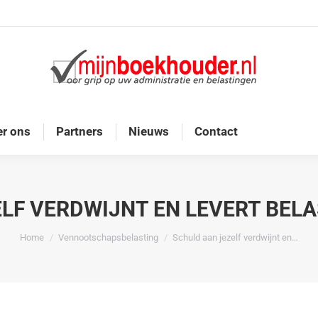
Home
Diensten
Onze doelgroep
Over ons
r ons
Partners
Nieuws
Contact
LF VERDWIJNT EN LEVERT BEL
Je bent hier:
Home
Vennootschapsbelasting
Schuld aan jezelf verdwijnt en…