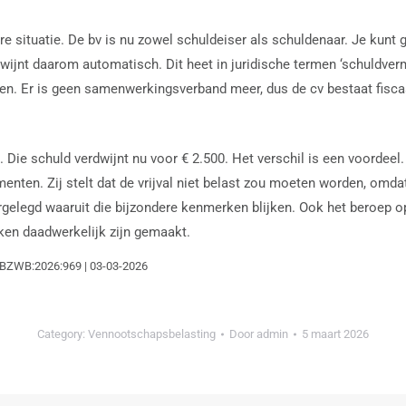
 situatie. De bv is nu zowel schuldeiser als schuldenaar. Je kunt g
rdwijnt daarom automatisch. Dit heet in juridische termen ‘schuldver
n. Er is geen samenwerkingsverband meer, dus de cv bestaat fiscaal 
 Die schuld verdwijnt nu voor € 2.500. Het verschil is een voordeel.
enten. Zij stelt dat de vrijval niet belast zou moeten worden, omd
rgelegd waaruit die bijzondere kenmerken blijken. Ook het beroep 
aken daadwerkelijk zijn gemaakt.
:RBZWB:2026:969 | 03-03-2026
Category:
Vennootschapsbelasting
Door
admin
5 maart 2026