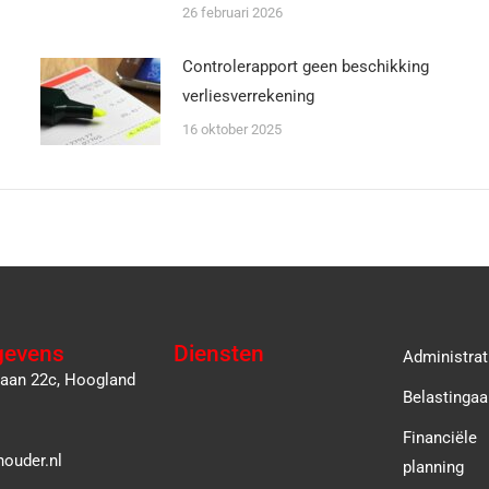
26 februari 2026
Controlerapport geen beschikking
verliesverrekening
16 oktober 2025
gevens
Diensten
Administrat
laan 22c, Hoogland
Belastingaa
Financiële
ouder.nl
planning