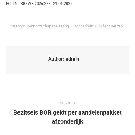
ECLI:NL:RBZWB:2026:277 | 21-01-2026
Category:
Vennootschapsbelasting
Door
admin
26 februari 2026
Author:
admin
PREVIOUS
Bezitseis BOR geldt per aandelenpakket
afzonderlijk