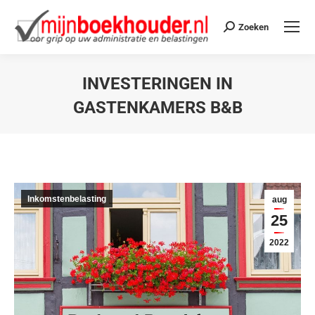
Zoeken
INVESTERINGEN IN
GASTENKAMERS B&B
Je bent hier:
Inkomstenbelasting
aug
25
2022