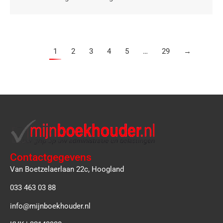
1
2
3
4
5
…
29
→
Contactgegevens
Van Boetzelaerlaan 22c, Hoogland
033 463 03 88
info@mijnboekhouder.nl