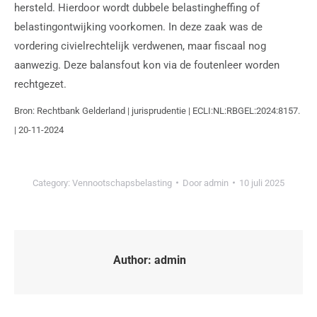
hersteld. Hierdoor wordt dubbele belastingheffing of
belastingontwijking voorkomen. In deze zaak was de
vordering civielrechtelijk verdwenen, maar fiscaal nog
aanwezig. Deze balansfout kon via de foutenleer worden
rechtgezet.
Bron: Rechtbank Gelderland | jurisprudentie | ECLI:NL:RBGEL:2024:8157.
| 20-11-2024
Category:
Vennootschapsbelasting
Door
admin
10 juli 2025
Author:
admin