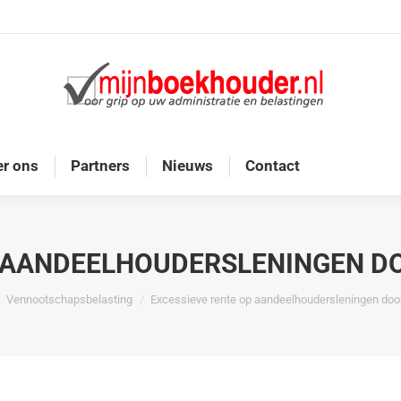
Home
Diensten
Onze doelgroep
Over ons
r ons
Partners
Nieuws
Contact
 AANDEELHOUDERSLENINGEN D
 hier:
Vennootschapsbelasting
Excessieve rente op aandeelhoudersleningen doo