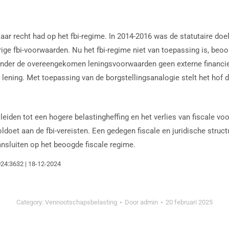
 jaar recht had op het fbi-regime. In 2014-2016 was de statutaire do
ige fbi-voorwaarden. Nu het fbi-regime niet van toepassing is, beoo
onder de overeengekomen leningsvoorwaarden geen externe financie
lening. Met toepassing van de borgstellingsanalogie stelt het hof de
den tot een hogere belastingheffing en het verlies van fiscale voord
oldoet aan de fbi-vereisten. Een gedegen fiscale en juridische stru
ansluiten op het beoogde fiscale regime.
24:3632 | 18-12-2024
Category:
Vennootschapsbelasting
Door
admin
20 februari 2025