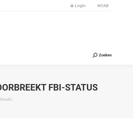
Login
NOAB
Partners
Nieuws
Contact
Zoeken
Zoeken
OORBREEKT FBI-STATUS
rbreekt…