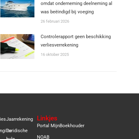
omdat onderneming deelneming al
was beëindigd bij voeging
26 februari 2026
Controlerapport geen beschikking
verliesverrekening
16 oktober 2025
Linkjes
ies
Jaarrekening
Portal MijnBoekhouder
ngifte
Juridische
NOAB