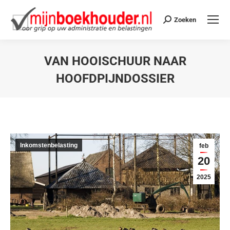
Zoeken
VAN HOOISCHUUR NAAR
HOOFDPIJNDOSSIER
Je bent hier:
Inkomstenbelasting
feb
20
2025