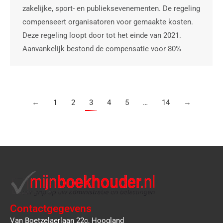
zakelijke, sport- en publieksevenementen. De regeling
compenseert organisatoren voor gemaakte kosten.
Deze regeling loopt door tot het einde van 2021.
Aanvankelijk bestond de compensatie voor 80%
←
1
2
3
4
5
…
14
→
Contactgegevens
Van Boetzelaerlaan 22c, Hoogland