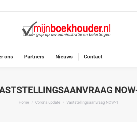
Home
Diensten
Onze doelgroep
Over ons
r ons
Partners
Nieuws
Contact
ASTSTELLINGSAANVRAAG NOW
Je bent hier:
Home
Corona update
Vaststellingsaanvraag NOW-1