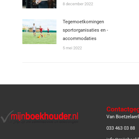
8 december 2022
Tegemoetkomingen
sportorganisaties en -
accommodaties
5 mei 2022
Contactge
Van Boetzelaer
033 463 03 88