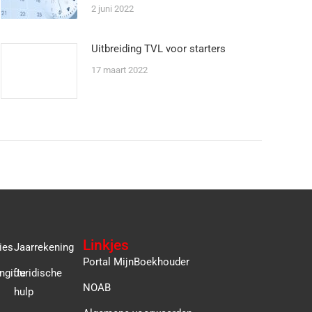
2 juni 2022
Uitbreiding TVL voor starters
17 maart 2022
Linkjes
ies
Jaarrekening
Portal MijnBoekhouder
ngifte
Juridische
NOAB
hulp