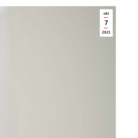
okt
7
2021