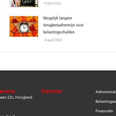
16 juni 2022
Mogelijk langere
terugbetaaltermijn voor
belastingschulden
14 april 2022
gevens
Diensten
Administrat
laan 22c, Hoogland
Belastingaa
Financiële