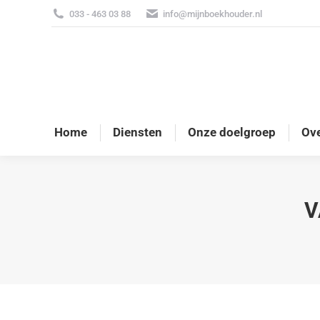
033 - 463 03 88
info@mijnboekhouder.nl
Home
Diensten
Onze doelgroep
Ove
V