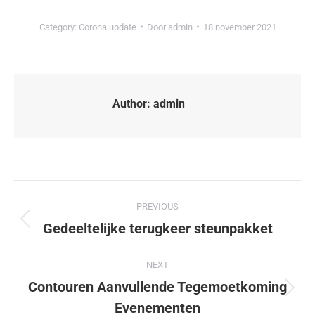
Category:
Corona update
Door
admin
18 november 2021
Author:
admin
PREVIOUS
Gedeeltelijke terugkeer steunpakket
NEXT
Contouren Aanvullende Tegemoetkoming
Evenementen