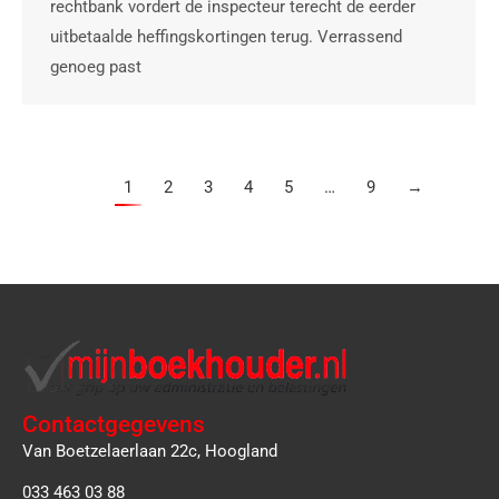
rechtbank vordert de inspecteur terecht de eerder
uitbetaalde heffingskortingen terug. Verrassend
genoeg past
1
2
3
4
5
…
9
→
Contactgegevens
Van Boetzelaerlaan 22c, Hoogland
033 463 03 88