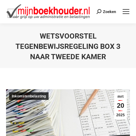
Zoeken
WETSVOORSTEL
TEGENBEWIJSREGELING BOX 3
NAAR TWEEDE KAMER
Je bent hier:
Inkomstenbelasting
mrt
20
2025