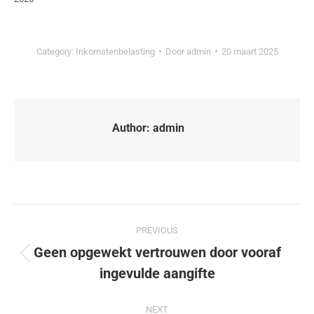
Category:
Inkomstenbelasting
Door
admin
20 maart 2025
Author:
admin
PREVIOUS
Geen opgewekt vertrouwen door vooraf
ingevulde aangifte
NEXT