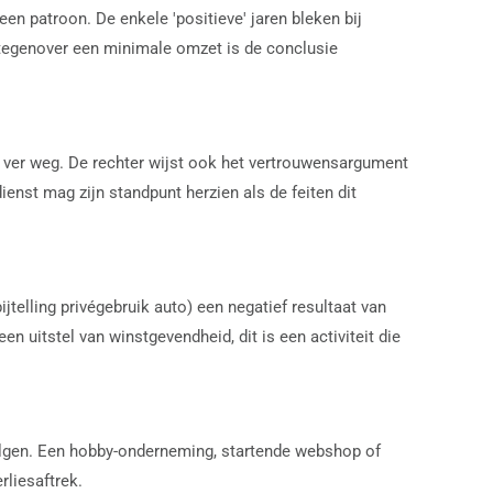
een patroon. De enkele 'positieve' jaren bleken bij
n tegenover een minimale omzet is de conclusie
e ver weg. De rechter wijst ook het vertrouwensargument
ienst mag zijn standpunt herzien als de feiten dit
jtelling privégebruik auto) een negatief resultaat van
een uitstel van winstgevendheid, dit is een activiteit die
evolgen. Een hobby-onderneming, startende webshop of
rliesaftrek.