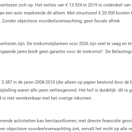
verliezen zich op. Het verlies van € 13.924 in 2019 is onderdeel van 
g van een auto maskeerde dit alleen. Met structureel € 20.000 koste
 Zonder objectieve voordeelsverwachting, geen fiscale aftrek.
verliezen zijn. De toekomstplannen voor 2026 zijn veel te vaag en t
oorgaande jaren biedt geen garantie voor de toekomst". De Belastingd
5.387 in de jaren 2008-2010 (die alleen op papier bestond door de bi
jtelling waren alle jaren verliesgevend. Het hof is duidelijk: dit is g
924 is niet verrekenbaar met het overige inkomen.
gevende activiteiten kan herclassificeren, met directe financiële g
n objectieve voordeelsverwachting ziet, vervalt het recht op alle ve