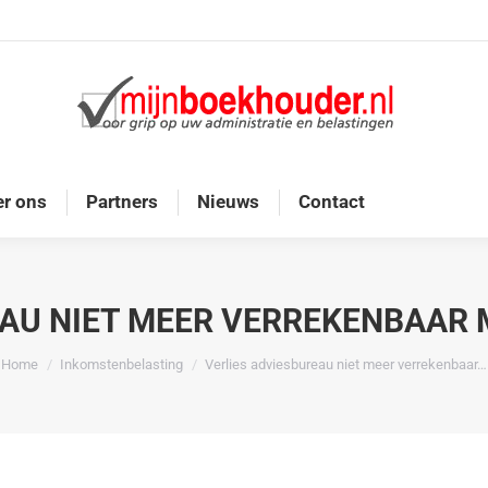
Home
Diensten
Onze doelgroep
Over ons
r ons
Partners
Nieuws
Contact
EAU NIET MEER VERREKENBAAR 
Je bent hier:
Home
Inkomstenbelasting
Verlies adviesbureau niet meer verrekenbaar…