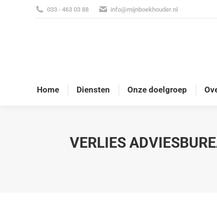
033 - 463 03 88
info@mijnboekhouder.nl
Home
Diensten
Onze doelgroep
Ove
VERLIES ADVIESBUR