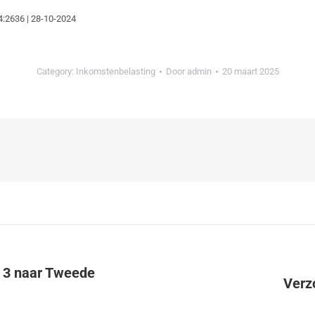
4:2636 | 28-10-2024
Category:
Inkomstenbelasting
Door
admin
20 maart 2025
x 3 naar Tweede
Verzo