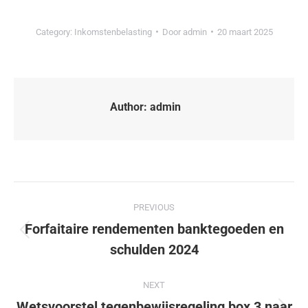
Category:
Inkomstenbelasting
Door
admin
20 maart 2025
Author:
admin
PREVIOUS
Forfaitaire rendementen banktegoeden en
schulden 2024
NEXT
Wetsvoorstel tegenbewijsregeling box 3 naar