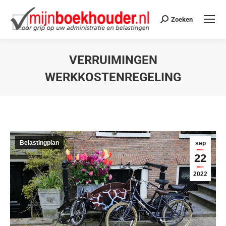
Zoeken
VERRUIMINGEN
WERKKOSTENREGELING
Je bent hier:
Belastingplan
sep
22
2022