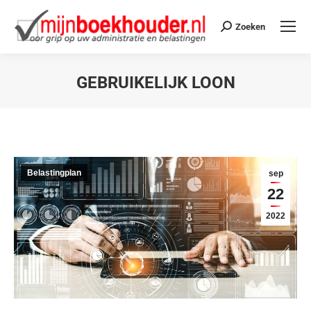
Zoeken
GEBRUIKELIJK LOON
Je bent hier:
Belastingplan
sep
22
2022