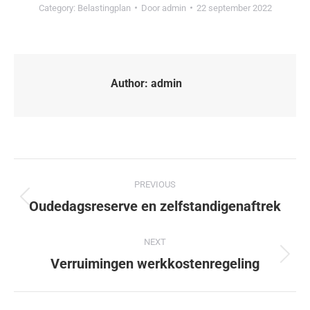
Category:
Belastingplan
Door
admin
22 september 2022
Author:
admin
PREVIOUS
Oudedagsreserve en zelfstandigenaftrek
NEXT
Verruimingen werkkostenregeling