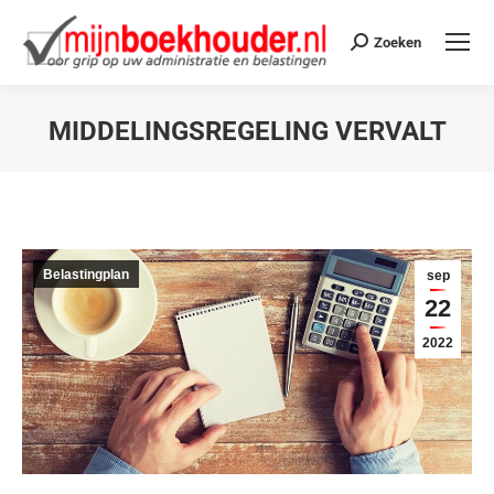
Zoeken
MIDDELINGSREGELING VERVALT
Je bent hier:
Belastingplan
sep
22
2022