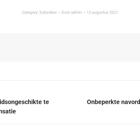
Category:
Subsidies
Door
admin
12 augustus 2021
idsongeschikte te
Onbeperkte navorder
nsatie