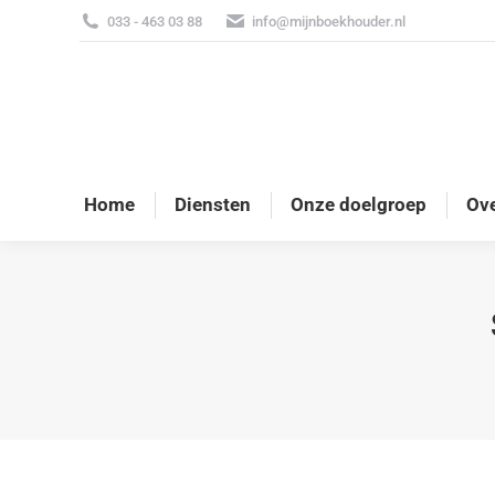
033 - 463 03 88
info@mijnboekhouder.nl
Home
Diensten
Onze doelgroep
Ove