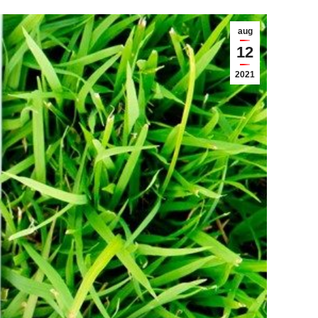
aug
12
2021