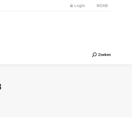
Login
NOAB
Partners
Nieuws
Contact
Zoeken
Zoeken
B