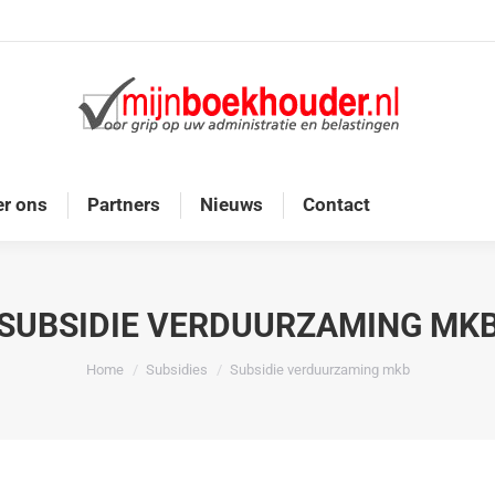
Home
Diensten
Onze doelgroep
Over ons
r ons
Partners
Nieuws
Contact
SUBSIDIE VERDUURZAMING MK
Je bent hier:
Home
Subsidies
Subsidie verduurzaming mkb