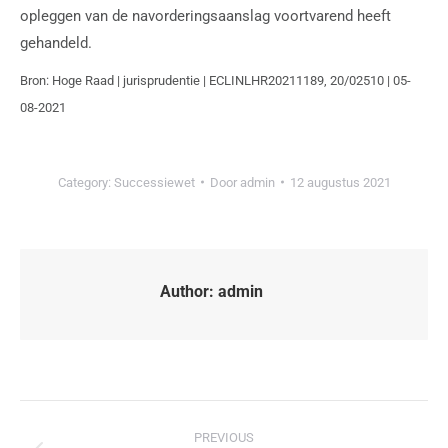
opleggen van de navorderingsaanslag voortvarend heeft
gehandeld.
Bron: Hoge Raad | jurisprudentie | ECLINLHR20211189, 20/02510 | 05-
08-2021
Category:
Successiewet
Door
admin
12 augustus 2021
Author:
admin
PREVIOUS