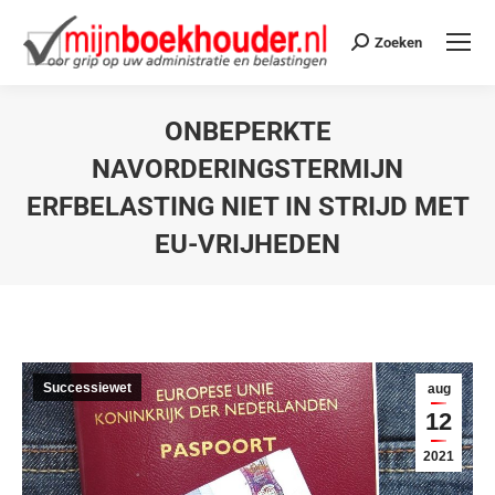
Zoeken
ONBEPERKTE
NAVORDERINGSTERMIJN
ERFBELASTING NIET IN STRIJD MET
EU-VRIJHEDEN
Je bent hier:
Successiewet
aug
12
2021