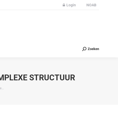
Login
NOAB
Partners
Nieuws
Contact
Zoeken
Zoeken
MPLEXE STRUCTUUR
xe…