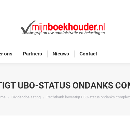
Home
Diensten
Onze doelgroep
Over ons
r ons
Partners
Nieuws
Contact
TIGT UBO-STATUS ONDANKS CO
 bent hier:
ome
Dividendbelasting
Rechtbank bevestigt UBO-status ondanks comple