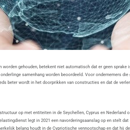
on worden gehouden, betekent niet automatisch dat er geen sprake i
in onderlinge samenhang worden beoordeeld. Voor ondernemers die 
teeds beter wordt in het doorprikken van constructies en dat de ver
ructuur op met entiteiten in de Seychellen, Cyprus en Nederland om
Belastingdienst legt in 2021 een navorderingsaanslag op en stelt da
rkelijk belang houdt in de Cypriotische vennootschap en dat hij de U