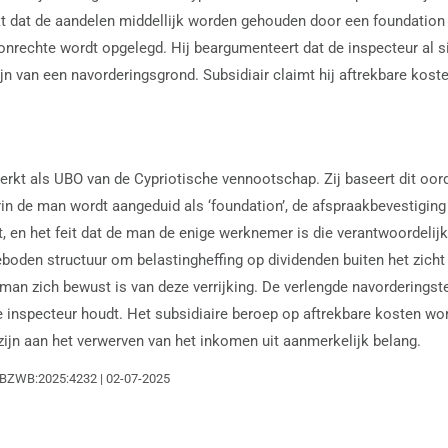
kt dat de aandelen middellijk worden gehouden door een foundation o
onrechte wordt opgelegd. Hij beargumenteert dat de inspecteur al s
n van een navorderingsgrond. Subsidiair claimt hij aftrekbare kost
rkt als UBO van de Cypriotische vennootschap. Zij baseert dit oor
in de man wordt aangeduid als ‘foundation’, de afspraakbevestiging
t, en het feit dat de man de enige werknemer is die verantwoordelij
den structuur om belastingheffing op dividenden buiten het zicht v
man zich bewust is van deze verrijking. De verlengde navorderingst
e inspecteur houdt. Het subsidiaire beroep op aftrekbare kosten w
jn aan het verwerven van het inkomen uit aanmerkelijk belang.
:RBZWB:2025:4232 | 02-07-2025