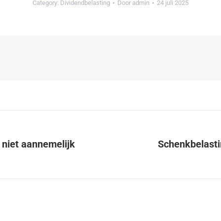
Category:
Dividendbelasting
Door
admin
24 juli 2025
 niet aannemelijk
Schenkbelastin