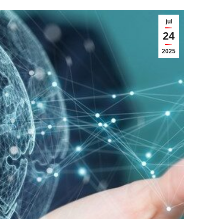
jul
24
2025