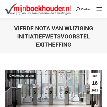
Zoeken
VIERDE NOTA VAN WIJZIGING
INITIATIEFWETSVOORSTEL
EXITHEFFING
Je bent hier:
Dividendbelasting
dec
16
2021