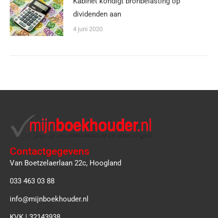
Kabinet kondigt bronbelasting op
dividenden aan
4 juni 2020
Contactgegevens
Van Boetzelaerlaan 22c, Hoogland
033 463 03 88
info@mijnboekhouder.nl
KVK | 32143938