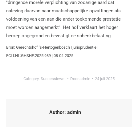
"dringende morele verplichting van zodanige aard dat
naleving daarvan naar maatschappelijke opvattingen als
voldoening van een aan die ander toekomende prestatie
moet worden aangemerkt". Het hof verklaart het hoger
beroep ongegrond en bevestigt de schenkbelasting.
Bron: Gerechtshof ‘s-Hertogenbosch | jurisprudentie |
ECLI:NL:GHSHE:2025:989 | 08-04-2025
Category:
Successiewet
Door
admin
24 juli 2025
Author:
admin