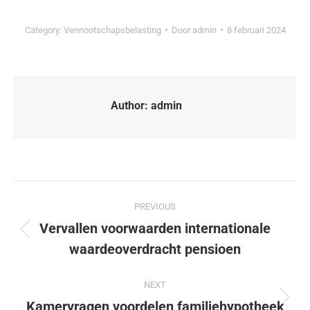
Category:
Vennootschapsbelasting
Door
admin
8 februari 2024
Author:
admin
PREVIOUS
Vervallen voorwaarden internationale
waardeoverdracht pensioen
NEXT
Kamervragen voordelen familiehypotheek