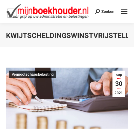
Zoeken
KWIJTSCHELDINGSWINSTVRIJSTELLI
Je bent hier:
Vennootschapsbelasting
sep
30
2021