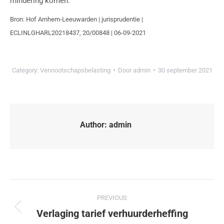
mindering komen.
Bron: Hof Arnhem-Leeuwarden | jurisprudentie |
ECLINLGHARL20218437, 20/00848 | 06-09-2021
Category:
Vennootschapsbelasting
Door
admin
30 september 2021
Author:
admin
PREVIOUS
Verlaging tarief verhuurderheffing