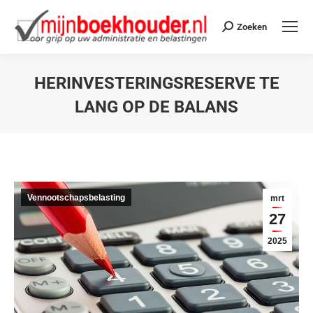
Zoeken
HERINVESTERINGSRESERVE TE
LANG OP DE BALANS
Je bent hier:
Vennootschapsbelasting
mrt
27
2025