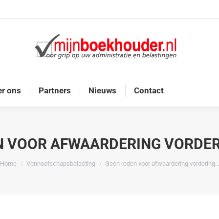
Home
Diensten
Onze doelgroep
Over ons
r ons
Partners
Nieuws
Contact
N VOOR AFWAARDERING VORDER
Je bent hier:
Home
Vennootschapsbelasting
Geen reden voor afwaardering vordering