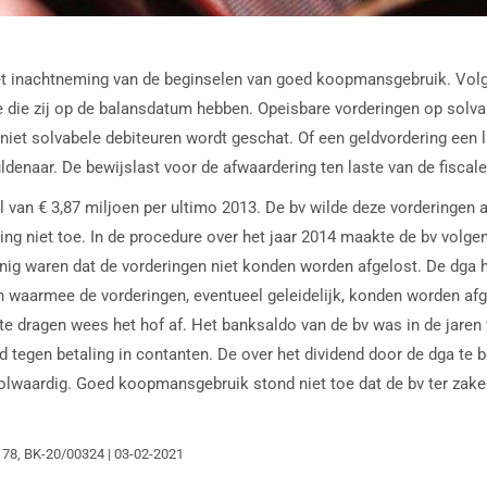
et inachtneming van de beginselen van goed koopmansgebruik. Vo
 die zij op de balansdatum hebben. Opeisbare vorderingen op solv
iet solvabele debiteuren wordt geschat. Of een geldvordering een 
enaar. De bewijslast voor de afwaardering ten laste van de fiscale w
l van € 3,87 miljoen per ultimo 2013. De bv wilde deze vorderingen a
ing niet toe. In de procedure over het jaar 2014 maakte de bv volg
ig waren dat de vorderingen niet konden worden afgelost. De dga h
 waarmee de vorderingen, eventueel geleidelijk, konden worden afge
te dragen wees het hof af. Het banksaldo van de bv was in de jaren 
tegen betaling in contanten. De over het dividend door de dga te b
lwaardig. Goed koopmansgebruik stond niet toe dat de bv ter zake 
78, BK-20/00324 | 03-02-2021