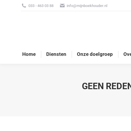
033 - 463 03 88
info@mijnboekhouder.nl
Home
Diensten
Onze doelgroep
Ove
GEEN REDE