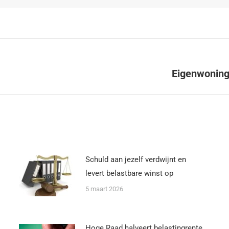
Eigenwoningr
Schuld aan jezelf verdwijnt en
levert belastbare winst op
5 maart 2026
Hoge Raad halveert belastingrente