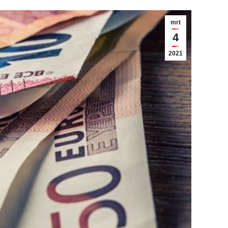
mrt
4
2021