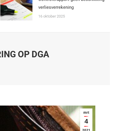
verliesverrekening
16 oktober 2025
ING OP DGA
…
mrt
4
2021