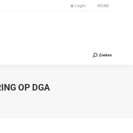
Login
NOAB
Partners
Nieuws
Contact
Zoeken
Zoeken
ING OP DGA
…