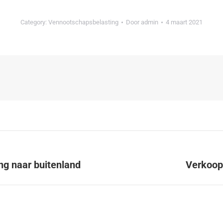
Category:
Vennootschapsbelasting
Door
admin
4 maart 2021
ng naar buitenland
Verkoop