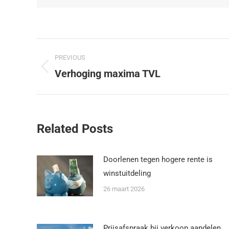
PREVIOUS
Verhoging maxima TVL
Related Posts
Doorlenen tegen hogere rente is
winstuitdeling
26 maart 2026
Prijsafspraak bij verkoop aandelen