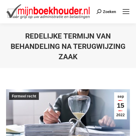
Zoeken
REDELIJKE TERMIJN VAN
BEHANDELING NA TERUGWIJZING
ZAAK
Je bent hier:
Formeel recht
sep
15
2022