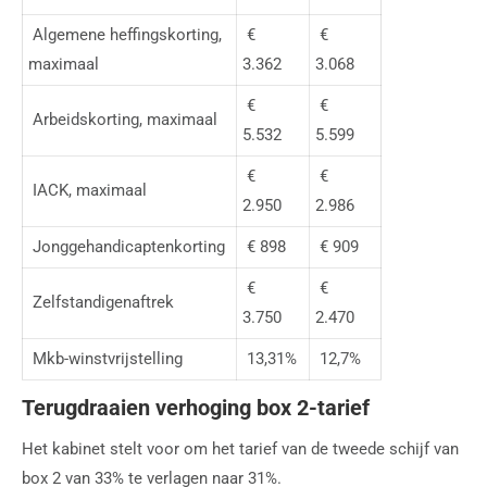
Algemene heffingskorting,
€
€
maximaal
3.362
3.068
€
€
Arbeidskorting, maximaal
5.532
5.599
€
€
IACK, maximaal
2.950
2.986
Jonggehandicaptenkorting
€ 898
€ 909
€
€
Zelfstandigenaftrek
3.750
2.470
Mkb-winstvrijstelling
13,31%
12,7%
Terugdraaien verhoging box 2-tarief
Het kabinet stelt voor om het tarief van de tweede schijf van
box 2 van 33% te verlagen naar 31%.