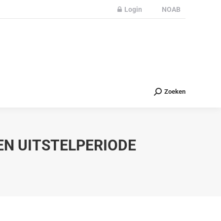
Login
NOAB
Partners
Nieuws
Contact
Zoeken
Zoeken
EN UITSTELPERIODE