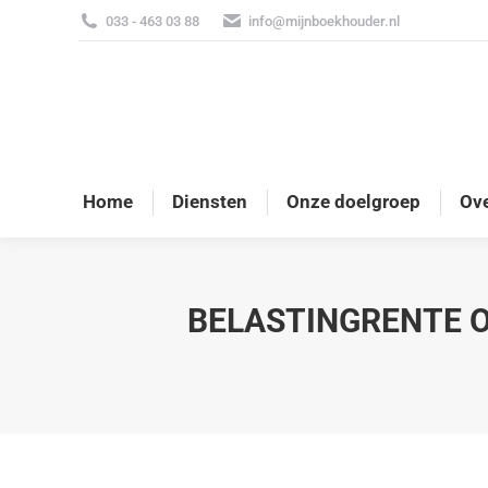
033 - 463 03 88
info@mijnboekhouder.nl
Home
Diensten
Onze doelgroep
Ove
BELASTINGRENTE O