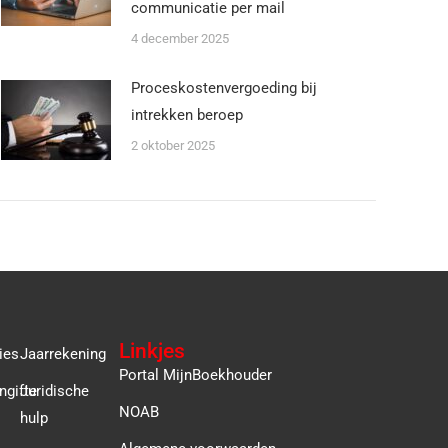
communicatie per mail
4 december 2025
Proceskostenvergoeding bij
intrekken beroep
2 oktober 2025
Linkjes
ies
Jaarrekening
Portal MijnBoekhouder
ngifte
Juridische
NOAB
hulp