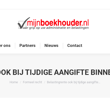
Home
Diensten
Onze doelgroep
Over ons
r ons
Partners
Nieuws
Contact
OK BIJ TIJDIGE AANGIFTE BINN
Je bent hier:
Home
Formeel recht
Belastingrente ook bij tijdige aangifte…