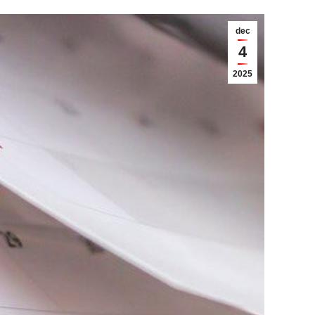
dec
4
2025