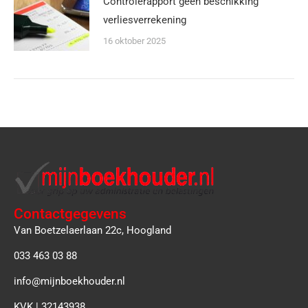
Controlerapport geen beschikking
verliesverrekening
16 oktober 2025
Contactgegevens
Van Boetzelaerlaan 22c, Hoogland
033 463 03 88
info@mijnboekhouder.nl
KVK | 32143938