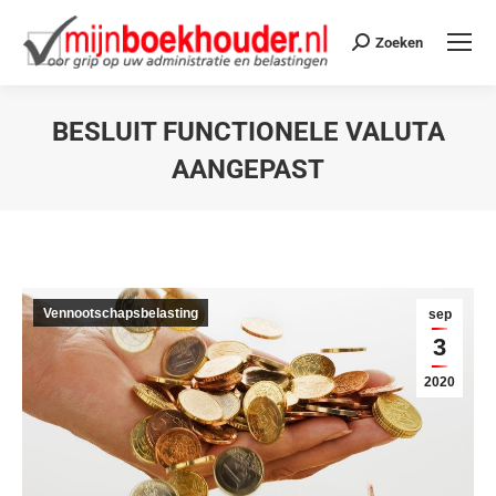
Zoeken
BESLUIT FUNCTIONELE VALUTA
AANGEPAST
Je bent hier:
Vennootschapsbelasting
sep
3
2020