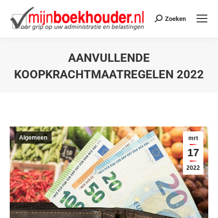
Zoeken
AANVULLENDE
KOOPKRACHTMAATREGELEN 2022
Je bent hier:
Algemeen
mrt
17
2022