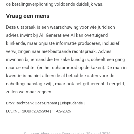
de betalingsverplichting voldoende duidelijk was.
Vraag een mens
Deze uitspraak is een waarschuwing voor wie juridisch
advies inwint bij AI. Generatieve AI kan overtuigend
klinkende, maar onjuiste informatie produceren, inclusief
verwijzingen naar niet-bestaande rechtspraak. Advies
inwinnen bij iemand die ter zake kundig is, scheelt een gang
naar de rechter (én het schaamrood op de kaken). De man in
kwestie is nu niet alleen de al betaalde kosten voor de
naheffingsaanslag kwijt, maar ook het griffierecht. Leergeld,
zullen we maar zeggen.
Bron: Rechtbank Oost-Brabant | jurisprudentie |
ECLI:NL:RBOBR:2026:934 | 11-02-2026
Category:
Algemeen
Door
admin
19 maart 2026