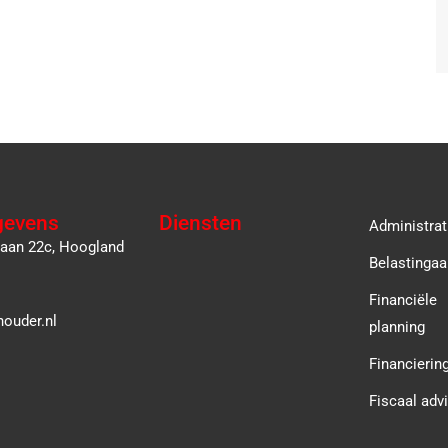
gevens
Diensten
Administrat
laan 22c, Hoogland
Belastingaa
Financiële
ouder.nl
planning
Financierin
Fiscaal adv