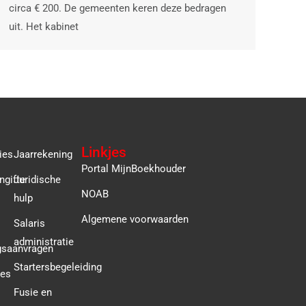
circa € 200. De gemeenten keren deze bedragen
uit. Het kabinet
Linkjes
ies
Jaarrekening
Portal MijnBoekhouder
ngifte
Juridische
NOAB
hulp
Algemene voorwaarden
Salaris
administratie
gsaanvragen
Startersbegeleiding
ies
Fusie en