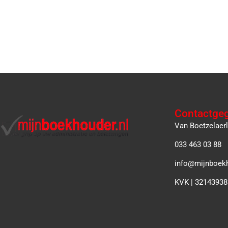
Contactge
Van Boetzelaer
033 463 03 88
info@mijnboekh
KVK | 32143938