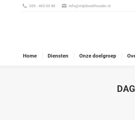
033 - 463 03 88
info@mijnboekhouder.nl
Home
Diensten
Onze doelgroep
Ove
DAG