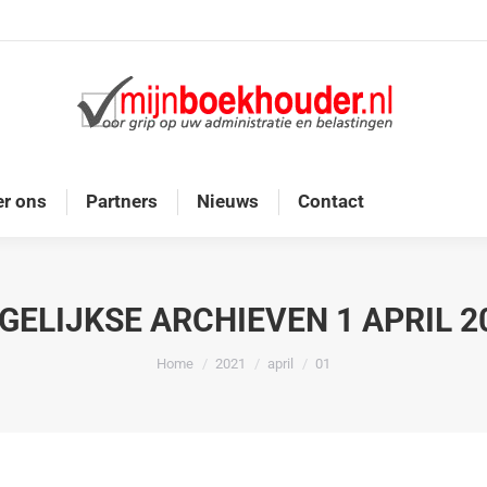
Home
Diensten
Onze doelgroep
Over ons
r ons
Partners
Nieuws
Contact
GELIJKSE ARCHIEVEN
1 APRIL 2
Je bent hier:
Home
2021
april
01