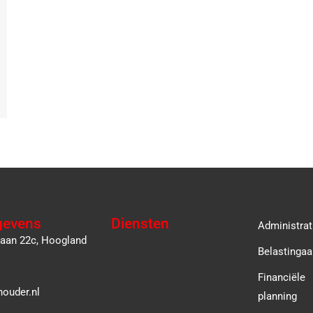
gevens
Diensten
Administrat
laan 22c, Hoogland
Belastingaa
Financiële
ouder.nl
planning