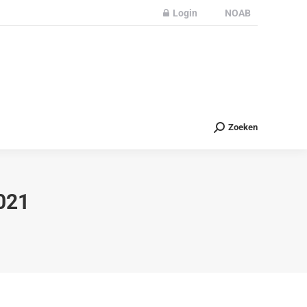
Login
NOAB
Partners
Nieuws
Contact
Zoeken
Zoeken
021