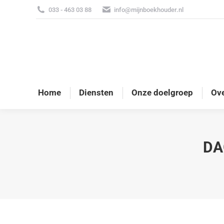
033 - 463 03 88
info@mijnboekhouder.nl
Home
Diensten
Onze doelgroep
Ove
DA