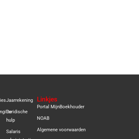
Linkjes
ies
Jaarrekening
Portal MijnBoekhouder
ngifte
Juridische
NOAB
hulp
Algemene voorwaarden
Salaris