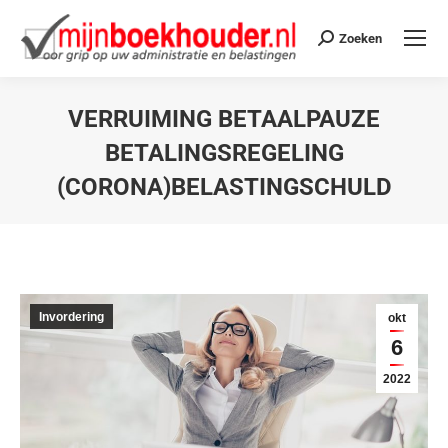
Zoeken
VERRUIMING BETAALPAUZE
BETALINGSREGELING
(CORONA)BELASTINGSCHULD
Je bent hier:
Invordering
okt
6
2022