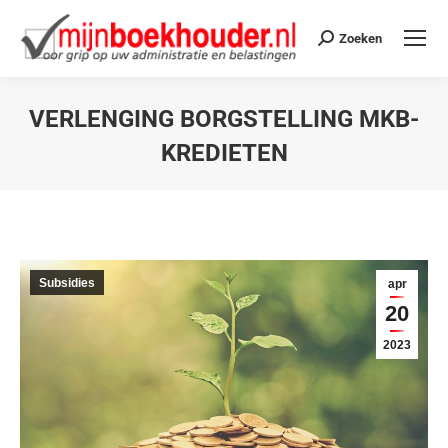
Zoeken
VERLENGING BORGSTELLING MKB-
KREDIETEN
Je bent hier:
Subsidies
apr
20
2023