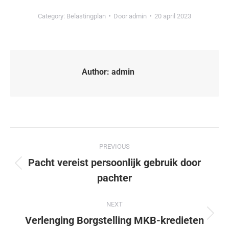
Category:
Belastingplan
Door
admin
20 april 2023
Author:
admin
PREVIOUS
Pacht vereist persoonlijk gebruik door
pachter
NEXT
Verlenging Borgstelling MKB-kredieten