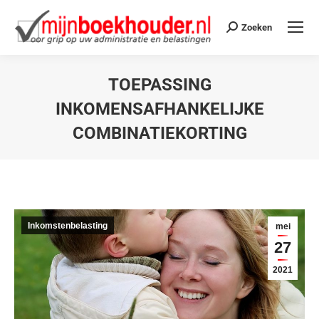
Zoeken
TOEPASSING
INKOMENSAFHANKELIJKE
COMBINATIEKORTING
Je bent hier:
Inkomstenbelasting
mei
27
2021