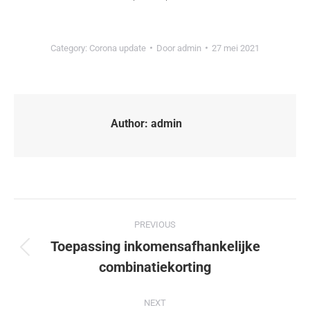
Category:
Corona update
Door
admin
27 mei 2021
Author:
admin
PREVIOUS
Toepassing inkomensafhankelijke
combinatiekorting
NEXT