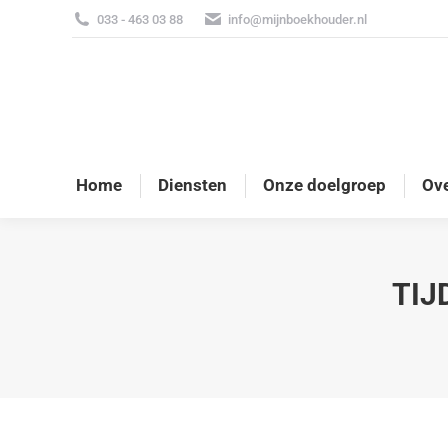
033 - 463 03 88
info@mijnboekhouder.nl
Home
Diensten
Onze doelgroep
Ove
TIJ