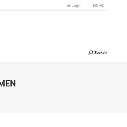
Login
NOAB
Partners
Nieuws
Contact
Zoeken
Zoeken
OMEN