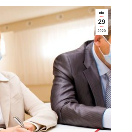
okt
29
2020