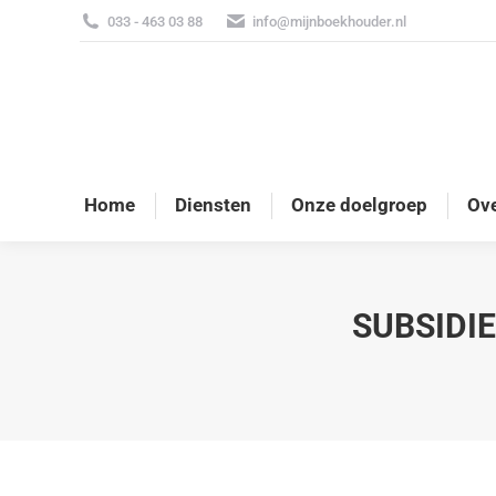
033 - 463 03 88
info@mijnboekhouder.nl
Home
Diensten
Onze doelgroep
Ove
SUBSIDI