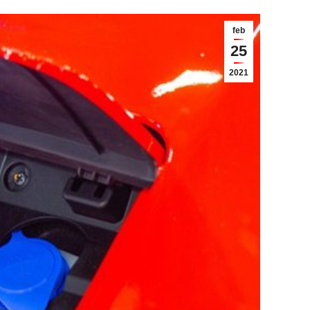
feb
25
2021