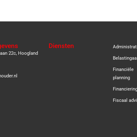
gevens
Diensten
Administrat
laan 22c, Hoogland
Belastingaa
Financiële
ouder.nl
planning
Financierin
Fiscaal adv