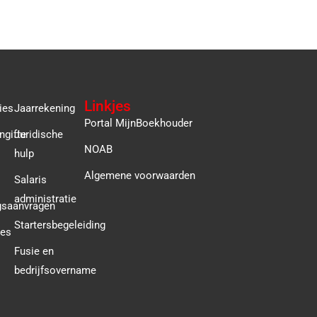
Linkjes
ies
Jaarrekening
Portal MijnBoekhouder
ngifte
Juridische
NOAB
hulp
Algemene voorwaarden
Salaris
administratie
gsaanvragen
Startersbegeleiding
ies
Fusie en
bedrijfsovername