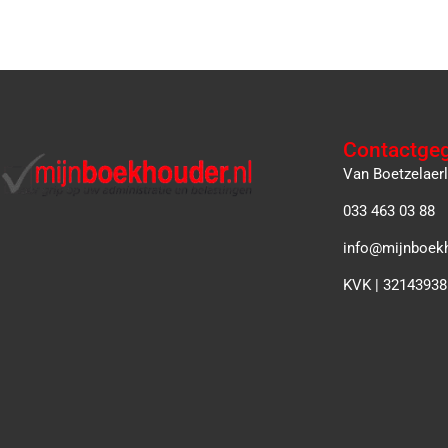
Contactge
Van Boetzelaer
033 463 03 88
info@mijnboekh
KVK | 32143938