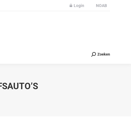
Login
NOAB
Partners
Nieuws
Contact
Zoeken
Zoeken
FSAUTO’S