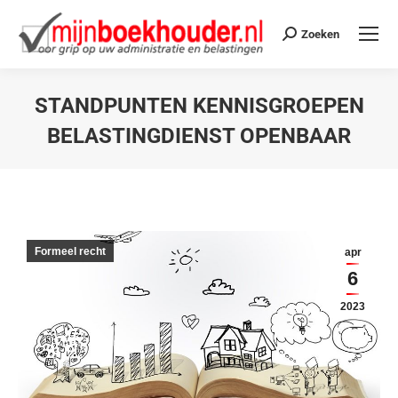
Zoeken
STANDPUNTEN KENNISGROEPEN
BELASTINGDIENST OPENBAAR
Je bent hier:
Formeel recht
apr
6
2023