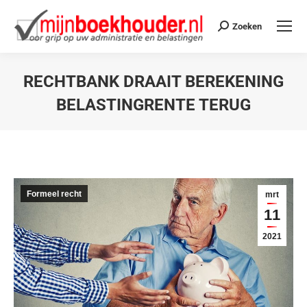
Zoeken
RECHTBANK DRAAIT BEREKENING
BELASTINGRENTE TERUG
Je bent hier:
Formeel recht
mrt
11
2021